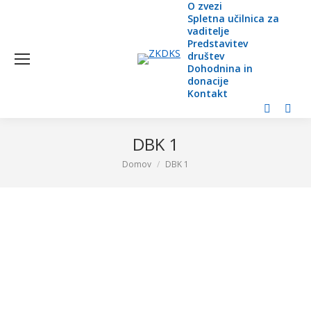
O zvezi
Spletna učilnica za
vaditelje
Predstavitev
društev
Dohodnina in
donacije
Kontakt
Facebook
YouT
page
page
DBK 1
opens
open
Domov
DBK 1
You are here:
in
in
new
new
window
wind