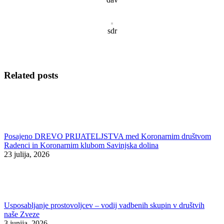
sdr
Related posts
Posajeno DREVO PRIJATELJSTVA med Koronarnim društvom
Radenci in Koronarnim klubom Savinjska dolina
23 julija, 2026
Usposabljanje prostovoljcev – vodij vadbenih skupin v društvih
naše Zveze
3 junija, 2026