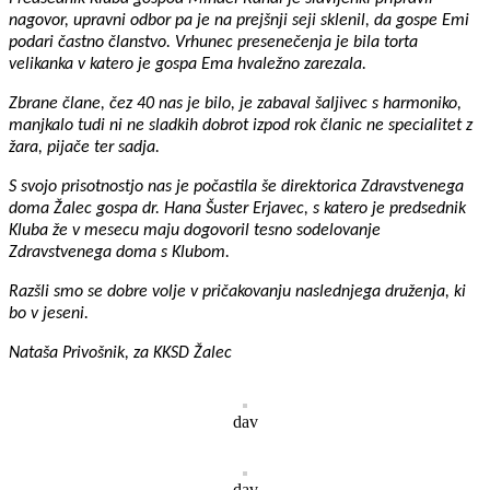
nagovor, upravni odbor pa je na prejšnji seji sklenil, da gospe Emi
podari častno članstvo.
Vrhunec presenečenja je bila torta
velikanka v katero je gospa Ema hvaležno zarezala.
Zbrane člane, čez 40 nas je bilo, je zabaval šaljivec s harmoniko,
manjkalo tudi ni ne sladkih dobrot izpod rok članic ne specialitet z
žara, pijače ter sadja.
S svojo prisotnostjo nas je počastila še direktorica Zdravstvenega
doma Žalec gospa dr. Hana Šuster Erjavec, s katero je predsednik
Kluba že v mesecu maju dogovoril tesno sodelovanje
Zdravstvenega doma s Klubom.
Razšli smo se dobre volje v pričakovanju naslednjega druženja, ki
bo v jeseni.
Nataša Privošnik, za KKSD Žalec
dav
dav