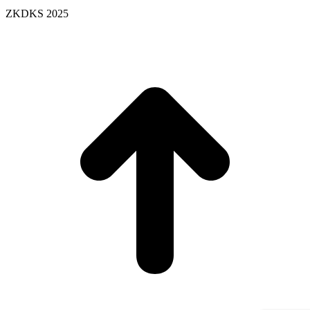
ZKDKS 2025
t
T