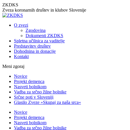
Skip
ZKDKS
to
Zveza koronarnih društev in klubov Slovenije
content
O zvezi
Zgodovina
Dokumenti ZKDKS
Spletna učilnica za vaditelje
Predstavitev društev
Dohodnina in donacije
Kontakt
Meni zgoraj
Facebook
YouTube
Novice
page
page
Projekt demenca
opens
opens
Nasveti bolnikom
in
in
Vadba za srčno žilne bolnike
new
new
Srčne poti v Sloveniji
window
window
Glasilo Zveze »Skupaj za naša srca«
Novice
Projekt demenca
Nasveti bolnikom
Vadba za srčno žilne bolnike