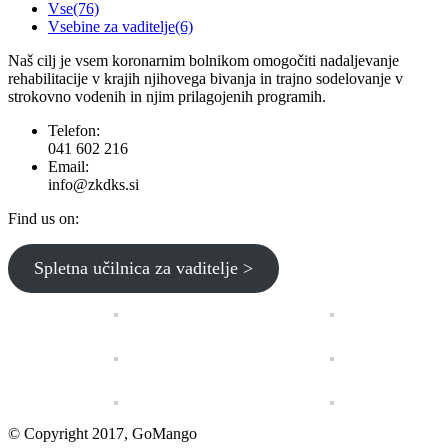
Vse
(76)
Vsebine za vaditelje
(6)
Naš cilj je vsem koronarnim bolnikom omogočiti nadaljevanje
rehabilitacije v krajih njihovega bivanja in trajno sodelovanje v
strokovno vodenih in njim prilagojenih programih.
Telefon:
041 602 216
Email:
info@zkdks.si
Find us on:
Facebook
YouTube
Spletna učilnica za vaditelje >
page
page
opens
opens
in
in
new
new
window
window
© Copyright 2017, GoMango