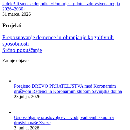
Udeležili smo se dogodka »Pomurje – pilotna zdravstvena regija
2026–2030«
31 marca, 2026
Projekti
Prepoznavanje demence in ohranjanje kognitivnih
sposobnosti
Srčno popuščanje
Zadnje objave
Posajeno DREVO PRIJATELJSTVA med Koronarnim
društvom Radenci in Koronarnim klubom Savinjska dolina
23 julija, 2026
Usposabljanje prostovoljcev – vodij vadbenih skupin v
društvih naše Zveze
3 junija, 2026