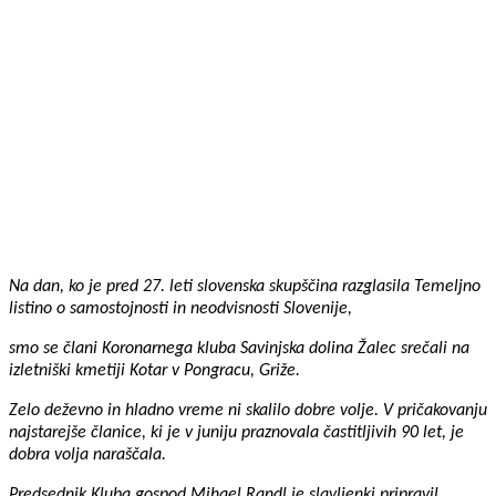
Na dan, ko je pred 27. leti slovenska skupščina razglasila Temeljno
listino o samostojnosti in neodvisnosti Slovenije,
smo se člani Koronarnega kluba Savinjska dolina Žalec srečali na
izletniški kmetiji Kotar v Pongracu, Griže.
Zelo deževno in hladno vreme ni skalilo dobre volje. V pričakovanju
najstarejše članice, ki je v juniju praznovala častitljivih 90 let, je
dobra volja naraščala.
Predsednik Kluba gospod Mihael Randl je slavljenki pripravil