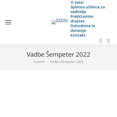
O zvezi
Spletna učilnica za
vaditelje
Predstavitev
društev
Dohodnina in
donacije
Kontakt
Facebook
YouT
page
page
Vadbe Šempeter 2022
opens
open
Domov
Vadbe Šempeter 2022
You are here:
in
in
new
new
window
wind