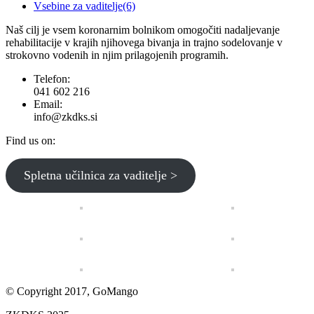
Vsebine za vaditelje
(6)
Naš cilj je vsem koronarnim bolnikom omogočiti nadaljevanje
rehabilitacije v krajih njihovega bivanja in trajno sodelovanje v
strokovno vodenih in njim prilagojenih programih.
Telefon:
041 602 216
Email:
info@zkdks.si
Find us on:
Facebook
YouTube
Spletna učilnica za vaditelje >
page
page
opens
opens
in
in
new
new
window
window
© Copyright 2017, GoMango