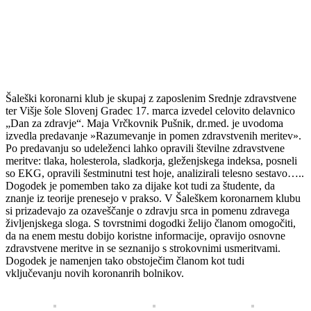
Šaleški koronarni klub je skupaj z zaposlenim Srednje zdravstvene
ter Višje šole Slovenj Gradec 17. marca izvedel celovito delavnico
„Dan za zdravje“. Maja Vrčkovnik Pušnik, dr.med. je uvodoma
izvedla predavanje »Razumevanje in pomen zdravstvenih meritev».
Po predavanju so udeleženci lahko opravili številne zdravstvene
meritve: tlaka, holesterola, sladkorja, gleženjskega indeksa, posneli
so EKG, opravili šestminutni test hoje, analizirali telesno sestavo…..
Dogodek je pomemben tako za dijake kot tudi za študente, da
znanje iz teorije prenesejo v prakso. V Šaleškem koronarnem klubu
si prizadevajo za ozaveščanje o zdravju srca in pomenu zdravega
življenjskega sloga. S tovrstnimi dogodki želijo članom omogočiti,
da na enem mestu dobijo koristne informacije, opravijo osnovne
zdravstvene meritve in se seznanijo s strokovnimi usmeritvami.
Dogodek je namenjen tako obstoječim članom kot tudi
vključevanju novih koronanrih bolnikov.