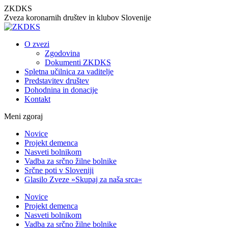
Skip
ZKDKS
to
Zveza koronarnih društev in klubov Slovenije
content
O zvezi
Zgodovina
Dokumenti ZKDKS
Spletna učilnica za vaditelje
Predstavitev društev
Dohodnina in donacije
Kontakt
Meni zgoraj
Facebook
YouTube
Novice
page
page
Projekt demenca
opens
opens
Nasveti bolnikom
in
in
Vadba za srčno žilne bolnike
new
new
Srčne poti v Sloveniji
window
window
Glasilo Zveze »Skupaj za naša srca«
Novice
Projekt demenca
Nasveti bolnikom
Vadba za srčno žilne bolnike