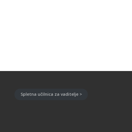
Spletna učilnica za vaditelje >