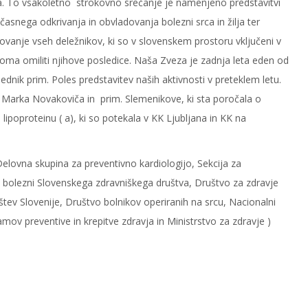
a. To vsakoletno strokovno srečanje je namenjeno predstavitvi
asnega odkrivanja in obvladovanja bolezni srca in žilja ter
ovanje vseh deležnikov, ki so v slovenskem prostoru vključeni v
iroma omiliti njihove posledice. Naša Zveza je zadnja leta eden od
ednik prim. Poles predstavitev naših aktivnosti v preteklem letu.
 Marka Novakoviča in prim. Slemenikove, ki sta poročala o
 lipoproteinu ( a), ki so potekala v KK Ljubljana in KK na
elovna skupina za preventivno kardiologijo, Sekcija za
e bolezni Slovenskega zdravniškega društva, Društvo za zdravje
uštev Slovenije, Društvo bolnikov operiranih na srcu, Nacionalni
amov preventive in krepitve zdravja in Ministrstvo za zdravje )