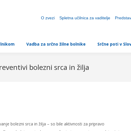
ovice
Projekt demenca
Nasveti bolnikom
Vadba
O zvezi
Spletna učilnica za vaditelje
Predstav
olnikom
Vadba za srčno žilne bolnike
Srčne poti v Slov
ventivi bolezni srca in žilja
je bolezni srca in žilja – so bile aktivnosti za pripravo