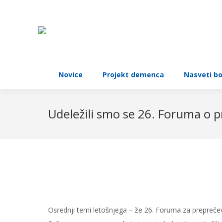
N
Novice
Projekt demenca
Nasveti b
Udeležili smo se 26. Foruma o pre
Osrednji temi letošnjega – že 26. Foruma za preprečevan