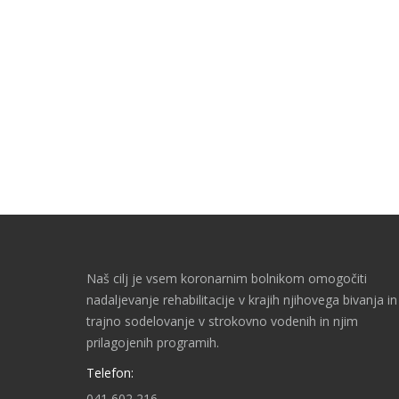
Naš cilj je vsem koronarnim bolnikom omogočiti
nadaljevanje rehabilitacije v krajih njihovega bivanja in
trajno sodelovanje v strokovno vodenih in njim
prilagojenih programih.
Telefon:
041 602 216