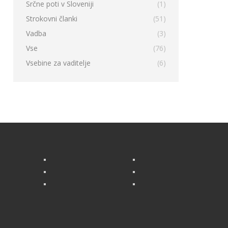
Srčne poti v Sloveniji
(1)
Strokovni članki
(51)
Vadba
(3)
Vse
(76)
Vsebine za vaditelje
(6)