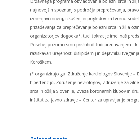
Državnega programa obvladovanja bolezni srca in žilj
najnovejših spoznanj s področja preprečevanja, pravoč
izmenjavi mnenj, izkušenj in pogledov za tvorno sodel
prizadevanja za preprečevanje bolezni srca in žilja oz
organizatorjev dogodka*, tudi tokrat je imel naš preds
Posebej pozorno smo prisluhnili tudi predavanjem dr.
raziskavah urejenosti dislipidemij in dejavniku tveganja
Koroškem.
(* organizirajo ga Združenje kardiologov Slovenije – D
hipertenzijo, Združenje nevrologov, Združenje za žiln
srca in ožilja Slovenije, Zveza koronarnih klubov in dr
inštitut za javno zdravje – Center za upravljanje progr