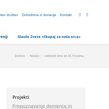
 za srčno žilne bolnike
Srčne poti v Sloveniji
itev društev
Dohodnina in donacije
Kontakt
Glasilo Zveze »Skupaj za naša srca«
eniji
Glasilo Zveze »Skupaj za naša srca«
Domov
Novice
Udeležili smo se 26. Foruma…
You are here:
Projekti
Prepoznavanje demence in