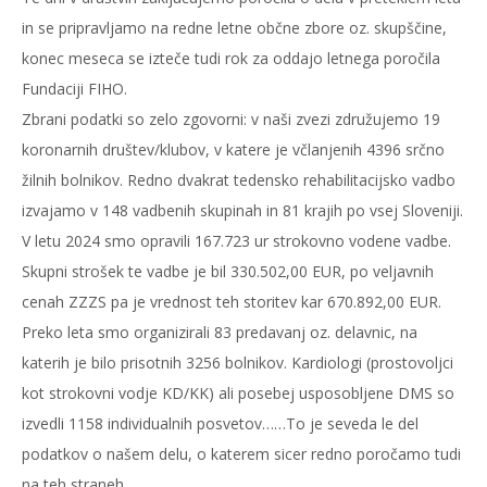
in se pripravljamo na redne letne občne zbore oz. skupščine,
konec meseca se izteče tudi rok za oddajo letnega poročila
Fundaciji FIHO.
Zbrani podatki so zelo zgovorni: v naši zvezi združujemo 19
koronarnih društev/klubov, v katere je včlanjenih 4396 srčno
žilnih bolnikov. Redno dvakrat tedensko rehabilitacijsko vadbo
izvajamo v 148 vadbenih skupinah in 81 krajih po vsej Sloveniji.
V letu 2024 smo opravili 167.723 ur strokovno vodene vadbe.
Skupni strošek te vadbe je bil 330.502,00 EUR, po veljavnih
cenah ZZZS pa je vrednost teh storitev kar 670.892,00 EUR.
Preko leta smo organizirali 83 predavanj oz. delavnic, na
katerih je bilo prisotnih 3256 bolnikov. Kardiologi (prostovoljci
kot strokovni vodje KD/KK) ali posebej usposobljene DMS so
izvedli 1158 individualnih posvetov……To je seveda le del
podatkov o našem delu, o katerem sicer redno poročamo tudi
na teh straneh.