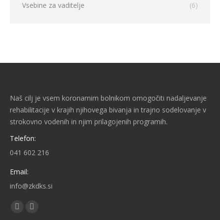
Vsebine za vaditelje
(6)
Naš cilj je vsem koronarnim bolnikom omogočiti nadaljevanje
rehabilitacije v krajih njihovega bivanja in trajno sodelovanje v
strokovno vodenih in njim prilagojenih programih.
Telefon:
041 602 216
Email:
info@zkdks.si
Find us on:
Facebook
YouTube