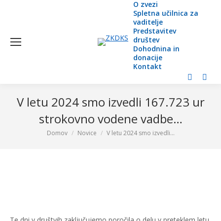
O zvezi
Spletna učilnica za
vaditelje
Predstavitev
društev
Dohodnina in
donacije
Kontakt
Facebook
YouT
page
page
V letu 2024 smo izvedli 167.723 ur
opens
open
strokovno vodene vadbe…
in
in
Domov
Novice
V letu 2024 smo izvedli…
You are here:
new
new
window
wind
Te dni v društvih zaključujemo poročila o delu v preteklem letu