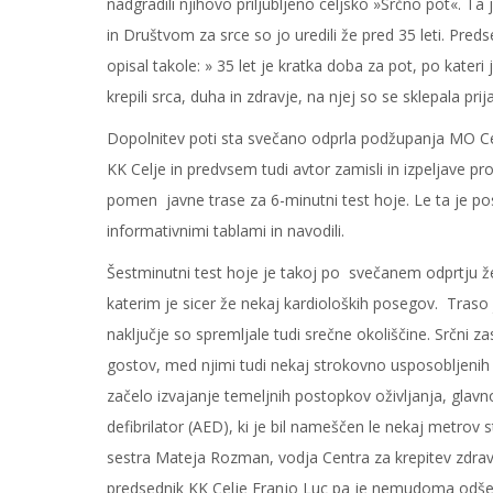
nadgradili njihovo priljubljeno celjsko »Srčno pot«. Ta
in Društvom za srce so jo uredili že pred 35 leti. Pre
opisal takole: » 35 let je kratka doba za pot, po kateri 
krepili srca, duha in zdravje, na njej so se sklepala prij
Dopolnitev poti sta svečano odprla podžupanja MO Celj
KK Celje in predvsem tudi avtor zamisli in izpeljave pro
pomen javne trase za 6-minutni test hoje. Le ta je po
informativnimi tablami in navodili.
Šestminutni test hoje je takoj po svečanem odprtju žele
katerim je sicer že nekaj kardioloških posegov. Traso j
naključje so spremljale tudi srečne okoliščine. Srčni 
gostov, med njimi tudi nekaj strokovno usposobljenih
začelo izvajanje temeljnih postopkov oživljanja, glavn
defibrilator (AED), ki je bil nameščen le nekaj metrov 
sestra Mateja Rozman, vodja Centra za krepitev zdrav
predsednik KK Celje Franjo Luc pa je nemudoma odšel p