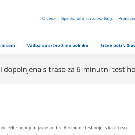
ovice
Projekt demenca
Nasveti bolnikom
Vadba
O zvezi
Spletna učilnica za vaditelje
Predstav
olnikom
Vadba za srčno žilne bolnike
Srčne poti v Slov
i dopolnjena s traso za 6-minutni test ho
obeležil z odprtjem javne poti za 6-minutne test hoje, s katero so