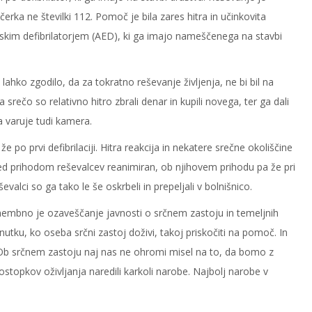
ečerka ne številki 112. Pomoč je bila zares hitra in učinkovita
im defibrilatorjem (AED), ki ga imajo nameščenega na stavbi
 lahko zgodilo, da za tokratno reševanje življenja, ne bi bil na
 srečo so relativno hitro zbrali denar in kupili novega, ter ga dali
a varuje tudi kamera.
e po prvi defibrilaciji. Hitra reakcija in nekatere srečne okoliščine
red prihodom reševalcev reanimiran, ob njihovem prihodu pa že pri
alci so ga tako le še oskrbeli in prepeljali v bolnišnico.
embno je ozaveščanje javnosti o srčnem zastoju in temeljnih
nutku, ko oseba srčni zastoj doživi, takoj priskočiti na pomoč. In
: Ob srčnem zastoju naj nas ne ohromi misel na to, da bomo z
stopkov oživljanja naredili karkoli narobe. Najbolj narobe v