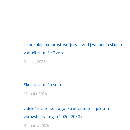
Usposabljanje prostovoljcev – vodij vadbenih skupin
v društvih naše Zveze
3 junija, 2026
i
Skupaj za naša srca
12 maja, 2026
Udeležili smo se dogodka »Pomurje – pilotna
zdravstvena regija 2026–2030«
31 marca, 2026