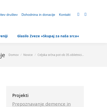
 za srčno žilne bolnike
Srčne poti v Sloveniji
itev društev
Dohodnina in donacije
Kontakt
Glasilo Zveze »Skupaj za naša srca«
eniji
Glasilo Zveze »Skupaj za naša srca«
je
Domov
Novice
Celjska srčna pot ob 35.obletnici…
You are here:
Projekti
Prepoznavanje demence in