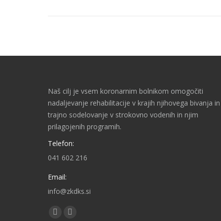
Naš cilj je vsem koronarnim bolnikom omogočiti
nadaljevanje rehabilitacije v krajih njihovega bivanja in
trajno sodelovanje v strokovno vodenih in njim
prilagojenih programih.
Telefon:
041 602 216
Email:
info@zkdks.si
Find us on:
Facebook
YouTube