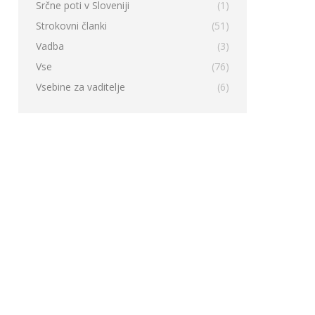
Srčne poti v Sloveniji
(1)
Strokovni članki
(51)
Vadba
(3)
Vse
(76)
Vsebine za vaditelje
(6)