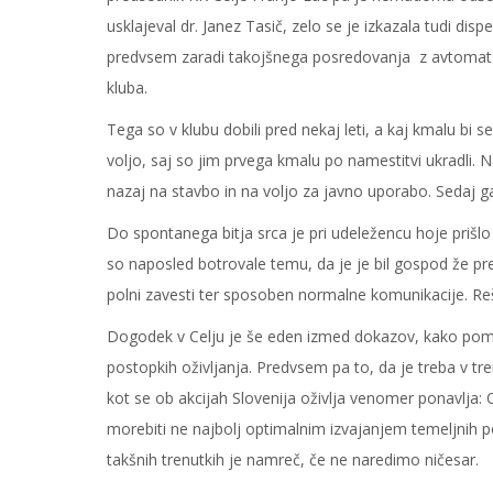
usklajeval dr. Janez Tasič, zelo se je izkazala tudi disp
predvsem zaradi takojšnega posredovanja z avtomatsk
kluba.
Tega so v klubu dobili pred nekaj leti, a kaj kmalu bi se
voljo, saj so jim prvega kmalu po namestitvi ukradli. Na
nazaj na stavbo in na voljo za javno uporabo. Sedaj g
Do spontanega bitja srca je pri udeležencu hoje prišlo ž
so naposled botrovale temu, da je je bil gospod že p
polni zavesti ter sposoben normalne komunikacije. Rešev
Dogodek v Celju je še eden izmed dokazov, kako pom
postopkih oživljanja. Predvsem pa to, da je treba v tre
kot se ob akcijah Slovenija oživlja venomer ponavlja
morebiti ne najbolj optimalnim izvajanjem temeljnih po
takšnih trenutkih je namreč, če ne naredimo ničesar.