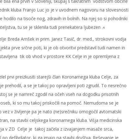
 je bila ena prvih v Sloveniji, skupaj s takratnim vodstvom občine
dsednik kluba Franjo Luc jo je v uvodnem nagovoru na slovesnosti
je hodilo na tisoče nog, zdravih in bolnih. Na njej so si pohodniki
ateljstva, tu se je sklenila tudi prenekatera ljubezen .«
e Breda Arnšek in prim. Janez Tasič, dr. med., strokovni vodja
jekta prve srčne poti, ki je ob otvoritvi predstavil tudi namen in
stavljena tik ob vhod v prostore KK Celje in je opremljena z
l prvi preizkusiti starejši član Koronarnega kluba Celje, za
e prehodil, a se je takoj po opravljeni poti zgrudil. To nesrečno
zastoj se je namreč zgodil na očeh vseh na dogodku prisotnih
 oseb, ki so mu takoj priskočili na pomoč. Nemudoma se je
o vez v življenje pa je nato (ne)srečniku omogočil avtomatski
stran, na stavbi celjskega koronarnega kluba. Višja medicinska
ja v ZD Celje je takoj začela z izvajanjem masaže srca,
o defibrilator, ki ga imajo na stavbi društva. Reševanje je