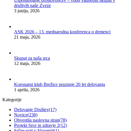
Usposabljanje prostovoljcev – vodij vadbenih skupin v
društvih naše Zveze
3 junija, 2026
ASK 2026 – 13. mednarodna konferenca o demenci
21 maja, 2026
Skupaj za naša srca
12 maja, 2026
Koronarni klub Brežice praznuje 20 let delovanja
1 aprila, 2026
Kategorije
Delovanje Društev
(17)
Novice
(238)
Obvestila naslovna stran
(78)
Projekt Srce in zdravje 2
(12)
Srčne poti v Sloveniji
(1)