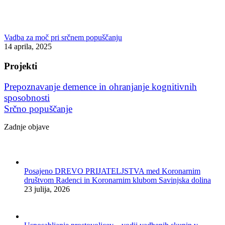
Vadba za moč pri srčnem popuščanju
14 aprila, 2025
Projekti
Prepoznavanje demence in ohranjanje kognitivnih
sposobnosti
Srčno popuščanje
Zadnje objave
Posajeno DREVO PRIJATELJSTVA med Koronarnim
društvom Radenci in Koronarnim klubom Savinjska dolina
23 julija, 2026