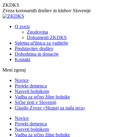
Skip
ZKDKS
to
Zveza koronarnih društev in klubov Slovenije
content
O zvezi
Zgodovina
Dokumenti ZKDKS
Spletna učilnica za vaditelje
Predstavitev društev
Dohodnina in donacije
Kontakt
Meni zgoraj
Facebook
YouTube
Novice
page
page
Projekt demenca
opens
opens
Nasveti bolnikom
in
in
Vadba za srčno žilne bolnike
new
new
Srčne poti v Sloveniji
window
window
Glasilo Zveze »Skupaj za naša srca«
Novice
Projekt demenca
Nasveti bolnikom
Vadba za srčno žilne bolnike