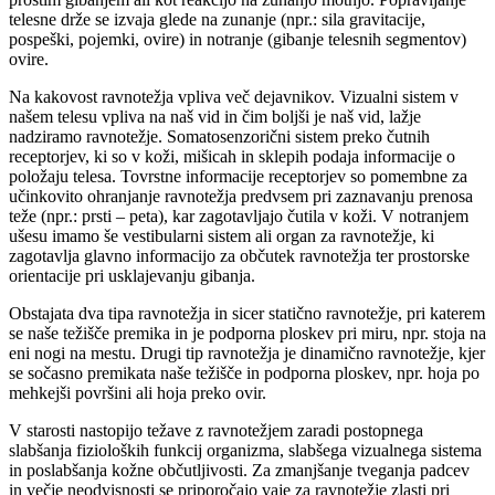
telesne drže se izvaja glede na zunanje (npr.: sila gravitacije,
pospeški, pojemki, ovire) in notranje (gibanje telesnih segmentov)
ovire.
Na kakovost ravnotežja vpliva več dejavnikov. Vizualni sistem v
našem telesu vpliva na naš vid in čim boljši je naš vid, lažje
nadziramo ravnotežje. Somatosenzorični sistem preko čutnih
receptorjev, ki so v koži, mišicah in sklepih podaja informacije o
položaju telesa. Tovrstne informacije receptorjev so pomembne za
učinkovito ohranjanje ravnotežja predvsem pri zaznavanju prenosa
teže (npr.: prsti – peta), kar zagotavljajo čutila v koži. V notranjem
ušesu imamo še vestibularni sistem ali organ za ravnotežje, ki
zagotavlja glavno informacijo za občutek ravnotežja ter prostorske
orientacije pri usklajevanju gibanja.
Obstajata dva tipa ravnotežja in sicer statično ravnotežje, pri katerem
se naše težišče premika in je podporna ploskev pri miru, npr. stoja na
eni nogi na mestu. Drugi tip ravnotežja je dinamično ravnotežje, kjer
se sočasno premikata naše težišče in podporna ploskev, npr. hoja po
mehkejši površini ali hoja preko ovir.
V starosti nastopijo težave z ravnotežjem zaradi postopnega
slabšanja fizioloških funkcij organizma, slabšega vizualnega sistema
in poslabšanja kožne občutljivosti. Za zmanjšanje tveganja padcev
in večje neodvisnosti se priporočajo vaje za ravnotežje zlasti pri