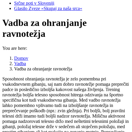
Srčne poti v Sloveniji
Glasilo Zveze »Skupaj za naša srca«
Vadba za ohranjanje
ravnotežja
You are here:
Domov
Vadba
Vadba za ohranjanje ravnotežja
Sposobnost ohranjanja ravnotežja je zelo pomembna pri
vsakodnevnem gibanju, saj nam dobro ravnotežje pomaga preprečiti
padce in posledično izboljša kakovost našega življenja. Trening
ravnotežja boljša telesno sposobnost hitrega odzivanja na športno
specifična kot tudi vsakodnevna gibanja. Med vadbo ravnotežja
lahko pomembno vplivamo tudi na izboljšanje ravnotežja in
preprečevanje poškodb (npr.: zvin gležnja). Pri boljši, bolj pravilni
telesni drži imamo tudi boljši nadzor ravnotežja. Mišična aktivnost
pomaga nadzorovati telesno držo med neštetimi telesnimi položaji in
gibanji, položaj telesne drže v sedečem ali stoječem položaju, med
prostim gibanjem ali kot reakcijo na zunanjo motnjo. Popravljanje