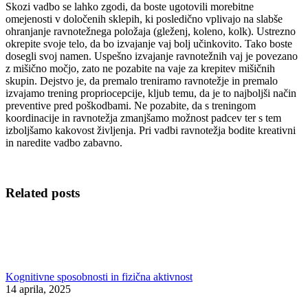
Skozi vadbo se lahko zgodi, da boste ugotovili morebitne
omejenosti v določenih sklepih, ki posledično vplivajo na slabše
ohranjanje ravnotežnega položaja (gleženj, koleno, kolk). Ustrezno
okrepite svoje telo, da bo izvajanje vaj bolj učinkovito. Tako boste
dosegli svoj namen. Uspešno izvajanje ravnotežnih vaj je povezano
z mišično močjo, zato ne pozabite na vaje za krepitev mišičnih
skupin. Dejstvo je, da premalo treniramo ravnotežje in premalo
izvajamo trening propriocepcije, kljub temu, da je to najboljši način
preventive pred poškodbami. Ne pozabite, da s treningom
koordinacije in ravnotežja zmanjšamo možnost padcev ter s tem
izboljšamo kakovost življenja. Pri vadbi ravnotežja bodite kreativni
in naredite vadbo zabavno.
Related posts
Kognitivne sposobnosti in fizična aktivnost
14 aprila, 2025