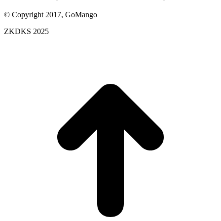
© Copyright 2017, GoMango
ZKDKS 2025
t
T