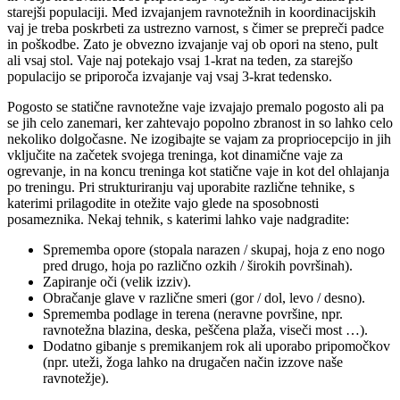
starejši populaciji. Med izvajanjem ravnotežnih in koordinacijskih
vaj je treba poskrbeti za ustrezno varnost, s čimer se prepreči padce
in poškodbe. Zato je obvezno izvajanje vaj ob opori na steno, pult
ali vsaj stol. Vaje naj potekajo vsaj 1-krat na teden, za starejšo
populacijo se priporoča izvajanje vaj vsaj 3-krat tedensko.
Pogosto se statične ravnotežne vaje izvajajo premalo pogosto ali pa
se jih celo zanemari, ker zahtevajo popolno zbranost in so lahko celo
nekoliko dolgočasne. Ne izogibajte se vajam za propriocepcijo in jih
vključite na začetek svojega treninga, kot dinamične vaje za
ogrevanje, in na koncu treninga kot statične vaje in kot del ohlajanja
po treningu. Pri strukturiranju vaj uporabite različne tehnike, s
katerimi prilagodite in otežite vajo glede na sposobnosti
posameznika. Nekaj tehnik, s katerimi lahko vaje nadgradite:
Sprememba opore (stopala narazen / skupaj, hoja z eno nogo
pred drugo, hoja po različno ozkih / širokih površinah).
Zapiranje oči (velik izziv).
Obračanje glave v različne smeri (gor / dol, levo / desno).
Sprememba podlage in terena (neravne površine, npr.
ravnotežna blazina, deska, peščena plaža, viseči most …).
Dodatno gibanje s premikanjem rok ali uporabo pripomočkov
(npr. uteži, žoga lahko na drugačen način izzove naše
ravnotežje).