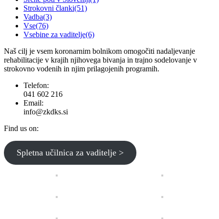
Strokovni članki
(51)
Vadba
(3)
Vse
(76)
Vsebine za vaditelje
(6)
Naš cilj je vsem koronarnim bolnikom omogočiti nadaljevanje
rehabilitacije v krajih njihovega bivanja in trajno sodelovanje v
strokovno vodenih in njim prilagojenih programih.
Telefon:
041 602 216
Email:
info@zkdks.si
Find us on:
Facebook
YouTube
Spletna učilnica za vaditelje >
page
page
opens
opens
in
in
new
new
window
window