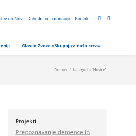
itev društev
Dohodnina in donacije
Kontakt
eniji
Glasilo Zveze »Skupaj za naša srca«
Domov
Kategorija "Novice"
You are here:
Projekti
Prepoznavanje demence in