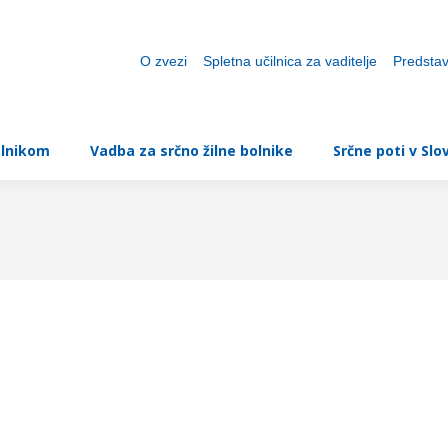
O zvezi
Spletna učilnica za vaditelje
Predstav
olnikom
Vadba za srčno žilne bolnike
Srčne poti v Slov